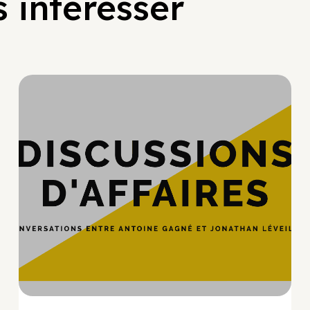
 intéresser
Hypercroissance