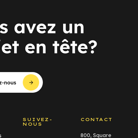
s avez un
jet en tête?
z-nous
S
SUIVEZ-
CONTACT
NOUS
800, Square
s