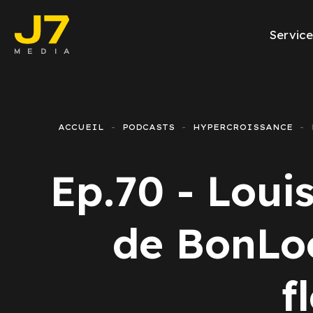
Service
Facebook Ads
E-commerce
ACCUEIL
PODCASTS
HYPERCROISSANCE
Génération de l
Ep.70 - Louis
Google Ads
Emailing
de BonLoo
Rapports Meta
f