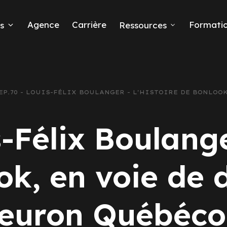
Agence
Carrière
Formati
s
Ressources
EP.70 - LOUIS-FÉLIX BOULANGER - L'HISTOIRE DE BONLO
eads
-Félix Boulange
k, en voie de 
 Ads
leuron Québéco