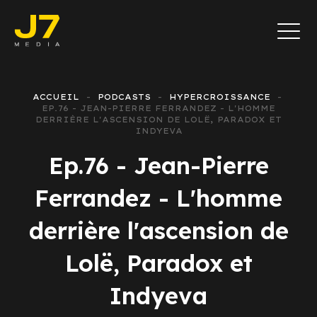
ACCUEIL
PODCASTS
HYPERCROISSANCE
EP.76 - JEAN-PIERRE FERRANDEZ - L'HOMME
DERRIÈRE L'ASCENSION DE LOLË, PARADOX ET
INDYEVA
Ep.76 - Jean-Pierre
Ferrandez - L'homme
derrière l'ascension de
Lolë, Paradox et
Indyeva