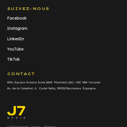
SUIVEZ-NOUS
Facebook
Instagram
LinkedIn
YouTube
TikTok
CONTACT
800, Square Victoria Suite 2624 Montréal (QC) H3C 0B4 Canada
Av. de la Catedral, 6 Ciutat Vella, 08002 Barcelona Espagne
Confidentialité
Termes
Sitemap