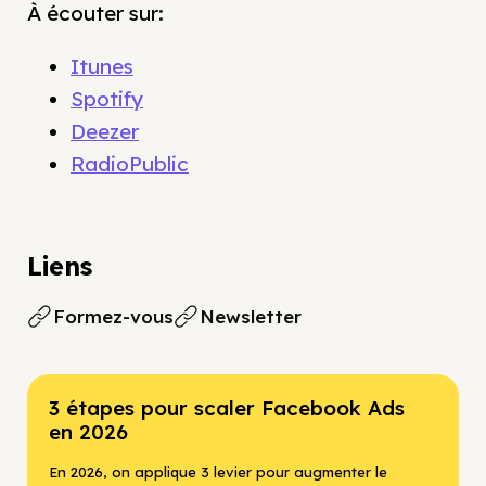
À écouter sur:
Itunes
Spotify
Deezer
RadioPublic
Liens
Formez-vous
Newsletter
3 étapes pour scaler Facebook Ads
en 2026
En 2026, on applique 3 levier pour augmenter le