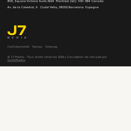
800, Square Victoria Suite 2624 Montréal (QC) H3C 0B4 Canada
Av. de la Catedral, 6 Ciutat Vella, 08002 Barcelona Espagne
Confidentialité
Termes
Sitemap
© J7 Media - Tous droits réservés 2026 | Conception de site web par
TactikMedia