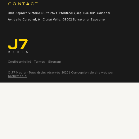
CONTACT
800, Square Victoria Suite 2624 Montréal (QC) H3C 0B4 Canada
Av. de la Catedral, 6 Ciutat Vella, 08002 Barcelona Espagne
Confidentialité
Termes
Sitemap
© J7 Media - Tous droits réservés 2026 | Conception de site web par
TactikMedia