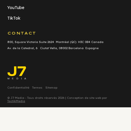
YouTube
TikTok
CONTACT
800, Square Victoria Suite 2624 Montréal (QC) H3C 0B4 Canada
Av. de la Catedral, 6 Ciutat Vella, 08002 Barcelona Espagne
Confidentialité
Termes
Sitemap
© J7 Media - Tous droits réservés 2026 | Conception de site web par
TactikMedia