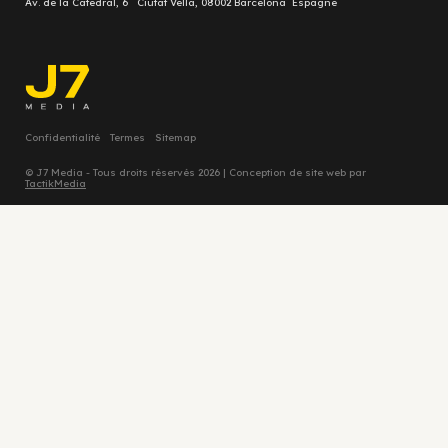
Av. de la Catedral, 6 Ciutat Vella, 08002 Barcelona Espagne
Confidentialité
Termes
Sitemap
© J7 Media - Tous droits réservés 2026 | Conception de site web par
TactikMedia