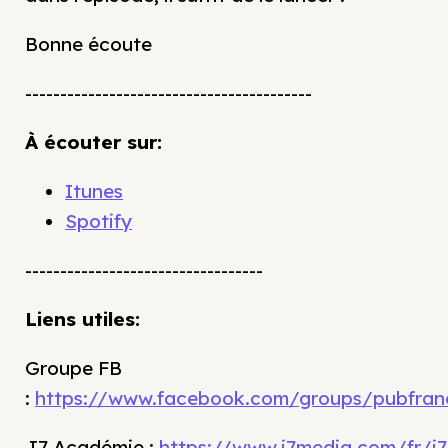
Bonne écoute
-----------------------------------------
À écouter sur:
Itunes
Spotify
----------------------------------
Liens utiles:
Groupe FB
:
https://www.facebook.com/groups/pubfran
J7 Académie :
https://www.j7media.com/fr/j7