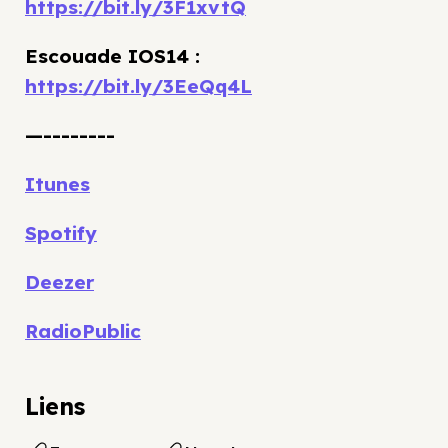
https://bit.ly/3F1xvtQ
Escouade IOS14 :
https://bit.ly/3EeQq4L
—--------
Itunes
Spotify
Deezer
RadioPublic
Liens