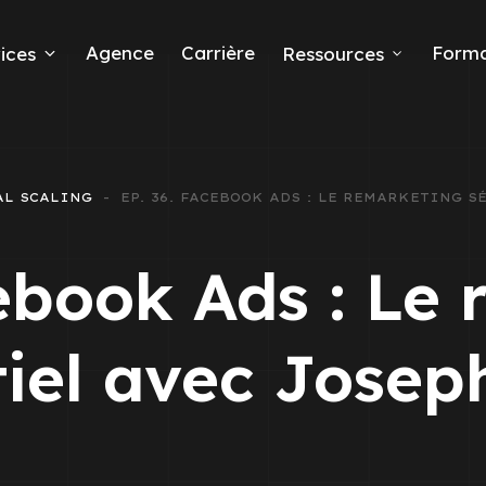
Agence
Carrière
Forma
ices
Ressources
ds
AL SCALING
EP. 36. FACEBOOK ADS : LE REMARKETING 
e leads
ebook Ads : Le
iel avec Jose
ta Ads