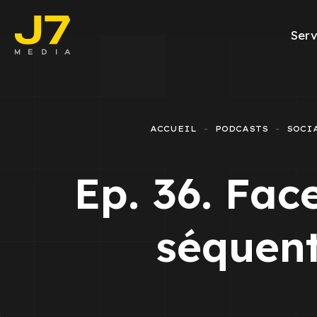
Serv
Facebook A
E-commerce
ACCUEIL
PODCASTS
SOCI
Génération d
Ep. 36. Fac
Google Ads
Emailing
séquent
Rapports Me