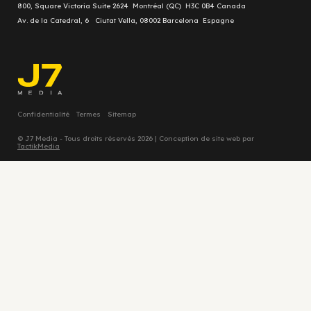
800, Square Victoria Suite 2624 Montréal (QC) H3C 0B4 Canada
Av. de la Catedral, 6 Ciutat Vella, 08002 Barcelona Espagne
Confidentialité
Termes
Sitemap
© J7 Media - Tous droits réservés 2026 | Conception de site web par
TactikMedia