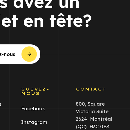
s avez un
jet en tête?
z-nous
S
SUIVEZ-
CONTACT
NOUS
800, Square
s
Facebook
Victoria Suite
2624 Montréal
Instagram
(QC) H3C 0B4