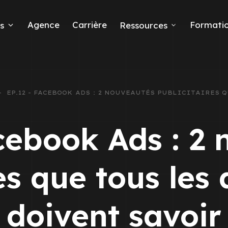
Agence
Carrière
Formati
s
Ressources
EP.12 - FACEBOOK ADS : 2 NOUVEAUTÉS PUBLICITAIRES
eads
cebook Ads : 2
res que tous les
 Ads
doivent savoir