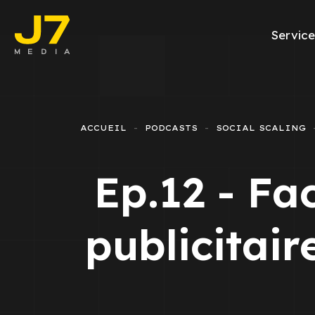
Service
Facebook Ads
E-commerce
ACCUEIL
PODCASTS
SOCIAL SCALING
Génération de l
Ep.12 - Fa
Google Ads
Emailing
publicitai
Rapports Meta