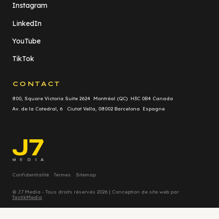
Instagram
LinkedIn
YouTube
TikTok
CONTACT
800, Square Victoria Suite 2624 Montréal (QC) H3C 0B4 Canada
Av. de la Catedral, 6 Ciutat Vella, 08002 Barcelona Espagne
Confidentialité
Termes
Sitemap
© J7 Media - Tous droits réservés 2026 | Conception de site web par
TactikMedia