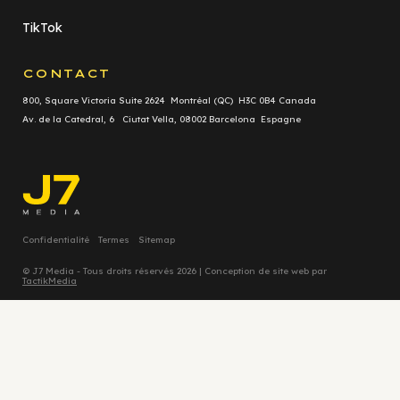
TikTok
CONTACT
800, Square Victoria Suite 2624 Montréal (QC) H3C 0B4 Canada
Av. de la Catedral, 6 Ciutat Vella, 08002 Barcelona Espagne
Confidentialité
Termes
Sitemap
© J7 Media - Tous droits réservés 2026 | Conception de site web par
TactikMedia