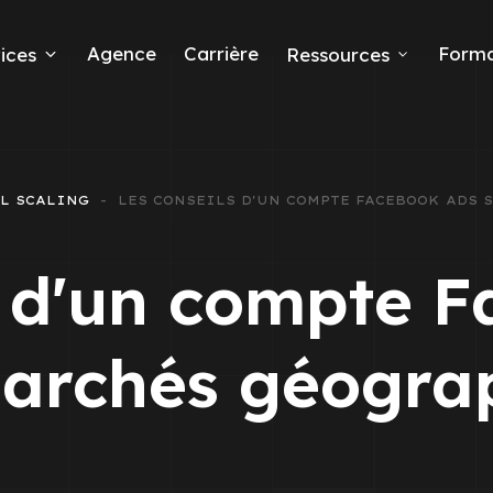
Agence
Carrière
Forma
ices
Ressources
ds
L SCALING
LES CONSEILS D'UN COMPTE FACEBOOK ADS 
e leads
s d'un compte 
marchés géogra
ta Ads