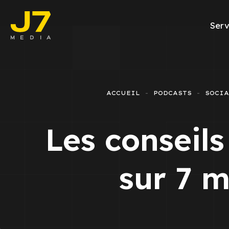
Serv
Facebook A
E-commerce
ACCUEIL
PODCASTS
SOCIA
Génération d
Les conseil
Google Ads
Emailing
sur 7 
Rapports Me