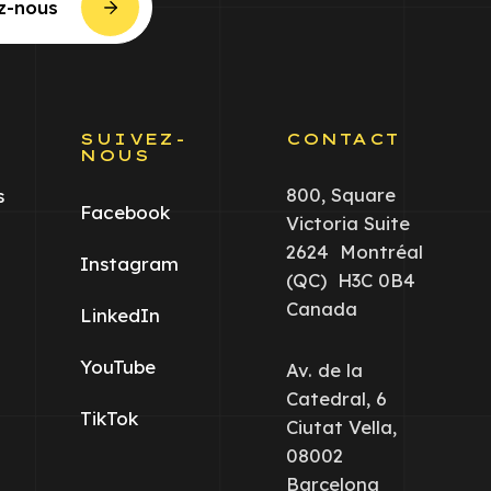
z-nous
S
SUIVEZ-
CONTACT
NOUS
800, Square
s
Facebook
Victoria Suite
2624 Montréal
Instagram
(QC) H3C 0B4
Canada
LinkedIn
YouTube
Av. de la
Catedral, 6
TikTok
Ciutat Vella,
08002
Barcelona