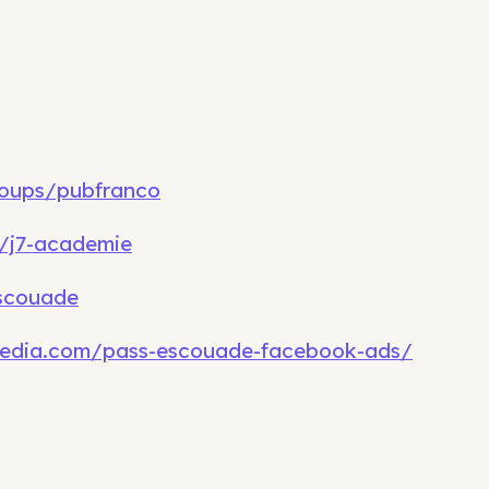
oups/pubfranco
/j7-academie
scouade
7media.com/pass-escouade-facebook-ads/