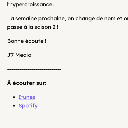
l'hypercroissance.
La semaine prochaine, on change de nom et o
passe à la saison 2 !
Bonne écoute !
J7 Media
---------------------------
À écouter sur:
Itunes
Spotify
----------------------------------