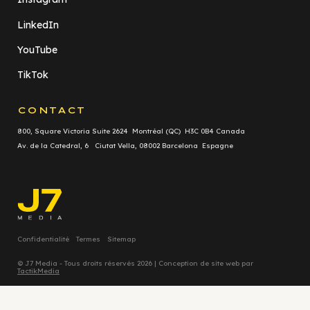
LinkedIn
YouTube
TikTok
CONTACT
800, Square Victoria Suite 2624 Montréal (QC) H3C 0B4 Canada
Av. de la Catedral, 6 Ciutat Vella, 08002 Barcelona Espagne
Confidentialité
Termes
Sitemap
© J7 Media - Tous droits réservés 2026 | Conception de site web par
TactikMedia