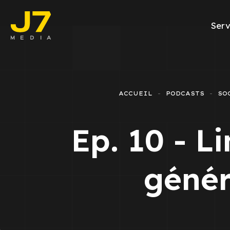
Serv
Facebook A
E-commerce
ACCUEIL
PODCASTS
SO
Génération d
Ep. 10 - L
Google Ads
Emailing
génér
Rapports Me