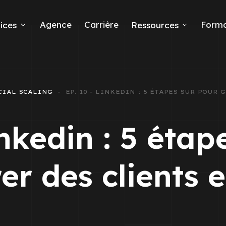
Agence
Carrière
Forma
ices
Ressources
ds
CIAL SCALING
EP. 10 - LINKEDIN : 5 ÉTAPES SUR POUR 
e leads
inkedin : 5 étap
er des clients 
ta Ads