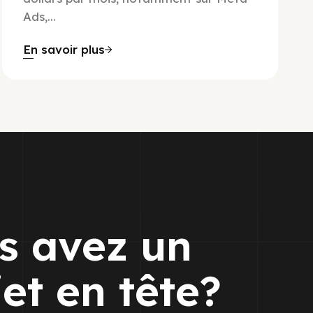
Ads,...
En savoir plus
s avez un
jet en tête?