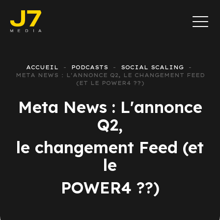
ACCUEIL
PODCASTS
SOCIAL SCALING
META NEWS : L'ANNONCE Q2, LE CHANGEMENT FEED
(ET LE POWER4 ??)
Meta News : L'annonce
Q2,
le changement Feed (et
le
POWER4 ??)