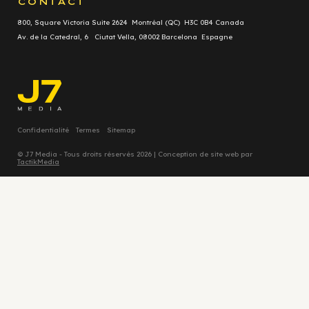
CONTACT
800, Square Victoria Suite 2624 Montréal (QC) H3C 0B4 Canada
Av. de la Catedral, 6 Ciutat Vella, 08002 Barcelona Espagne
Confidentialité
Termes
Sitemap
© J7 Media - Tous droits réservés 2026 | Conception de site web par
TactikMedia