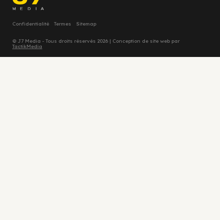
Confidentialité
Termes
Sitemap
© J7 Media - Tous droits réservés 2026 | Conception de site web par
TactikMedia