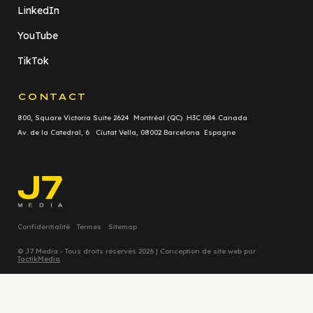
LinkedIn
YouTube
TikTok
CONTACT
800, Square Victoria Suite 2624 Montréal (QC) H3C 0B4 Canada
Av. de la Catedral, 6 Ciutat Vella, 08002 Barcelona Espagne
Confidentialité
Termes
Sitemap
© J7 Media - Tous droits réservés 2026 | Conception de site web par
TactikMedia