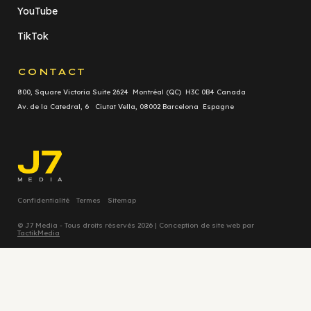
YouTube
TikTok
CONTACT
800, Square Victoria Suite 2624 Montréal (QC) H3C 0B4 Canada
Av. de la Catedral, 6 Ciutat Vella, 08002 Barcelona Espagne
Confidentialité
Termes
Sitemap
© J7 Media - Tous droits réservés 2026 | Conception de site web par
TactikMedia