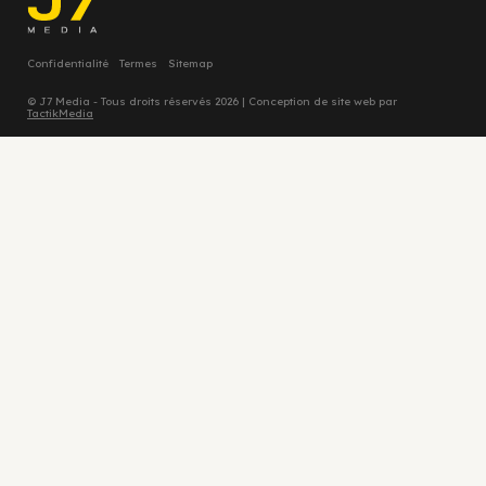
Confidentialité
Termes
Sitemap
© J7 Media - Tous droits réservés 2026 | Conception de site web par
TactikMedia