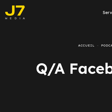
Serv
Facebook A
E-commerce
ACCUEIL
PODC
Génération d
Q/A Facebo
Google Ads
Emailing
Rapports Me