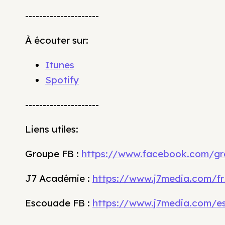
---------------------
À écouter sur:
Itunes
Spotify
---------------------
Liens utiles:
Groupe FB :
https://www.facebook.com/gr
J7 Académie :
https://www.j7media.com/fr
Escouade FB :
https://www.j7media.com/e