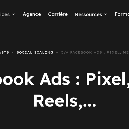
Agence
Carrière
Forma
ices
Ressources
ds
ASTS
SOCIAL SCALING
Q/A FACEBOOK ADS : PIXEL, MÉ
e leads
ok Ads : Pixel
Reels,...
ta Ads