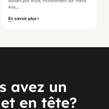
dollars par mois, notamment sur Meta
Ads,...
En savoir plus
s avez un
jet en tête?