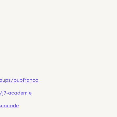
oups/pubfranco
/j7-academie
scouade