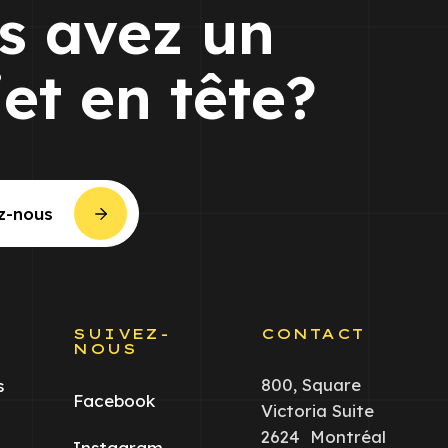
s avez un
jet en tête?
z-nous
S
SUIVEZ-
CONTACT
NOUS
800, Square
s
Facebook
Victoria Suite
2624 Montréal
Instagram