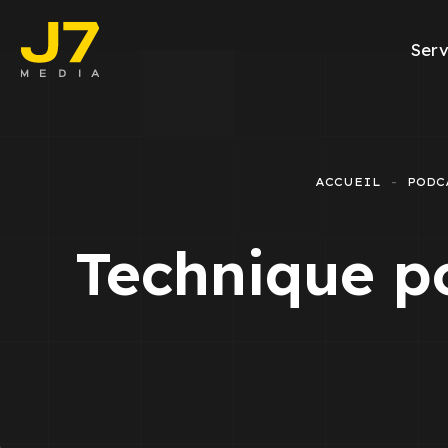
Serv
Facebook A
E-commerce
ACCUEIL
PODC
Génération d
Technique p
Google Ads
Emailing
Rapports Me