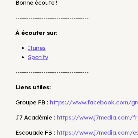
Bonne écoute !
----------------------------------
À écouter sur:
Itunes
Spotify
----------------------------------
Liens utiles:
Groupe FB :
https://www.facebook.com/gr
J7 Académie :
https://www.j7media.com/fr
Escouade FB :
https://www.j7media.com/e