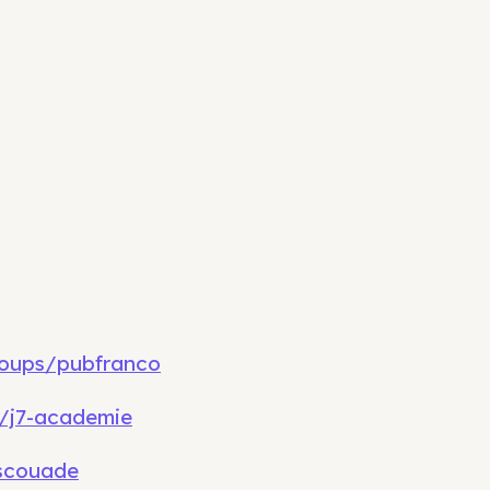
oups/pubfranco
/j7-academie
scouade