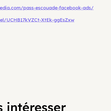
7media.com/pass-escouade-facebook-ads/
nel/UCHB17kVZCt-XtEk-ggEsZxw
 intéresser