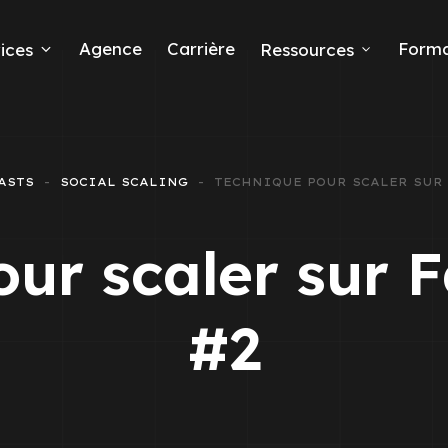
Agence
Carrière
Forma
ices
Ressources
ds
ASTS
SOCIAL SCALING
TECHNIQUE POUR SCALER SUR 
e leads
our scaler sur 
#2
ta Ads