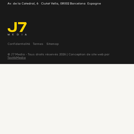
Av. de la Catedral, 6 Ciutat Vella, 08002 Barcelona Espagne
Confidentialité
Termes
Sitemap
© J7 Media - Tous droits réservés 2026 | Conception de site web par
TactikMedia