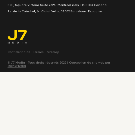
800, Square Victoria Suite 2624 Montréal (QC) H3C 0B4 Canada
Av. de la Catedral, 6 Ciutat Vella, 08002 Barcelona Espagne
Confidentialité
Termes
Sitemap
© J7 Media - Tous droits réservés 2026 | Conception de site web par
TactikMedia