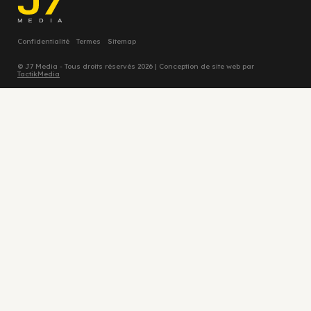
Confidentialité
Termes
Sitemap
© J7 Media - Tous droits réservés 2026 | Conception de site web par
TactikMedia