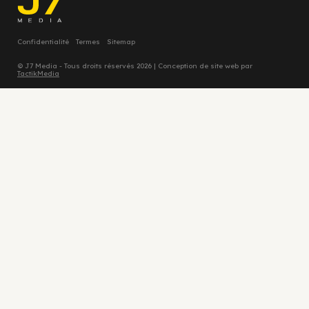
Confidentialité
Termes
Sitemap
© J7 Media - Tous droits réservés 2026 | Conception de site web par
TactikMedia