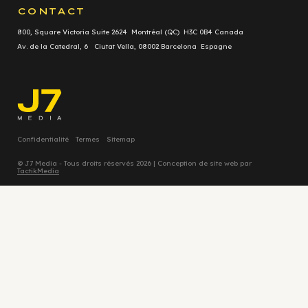
CONTACT
800, Square Victoria Suite 2624 Montréal (QC) H3C 0B4 Canada
Av. de la Catedral, 6 Ciutat Vella, 08002 Barcelona Espagne
Confidentialité
Termes
Sitemap
© J7 Media - Tous droits réservés 2026 | Conception de site web par
TactikMedia