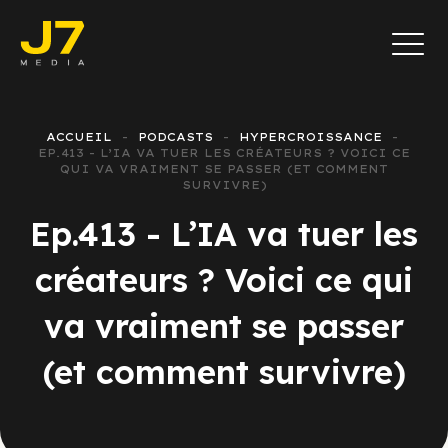
ACCUEIL
PODCASTS
HYPERCROISSANCE
EP.413 - L’IA VA TUER LES CRÉATEURS ? VOICI CE
QUI VA VRAIMENT SE PASSER (ET COMMENT
SURVIVRE)
Ep.413 - L’IA va tuer les
créateurs ? Voici ce qui
va vraiment se passer
(et comment survivre)