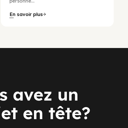
personne...
En savoir plus
s avez un
jet en tête?