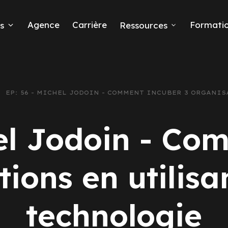
Agence
Carrière
Formati
s
Ressources
EP: 56 - MICHEL JODOIN - COMMENT INCUBER 3 ORGANI
eads
hel Jodoin - Co
tions en utilis
 Ads
technologie