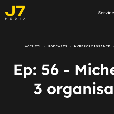
Service
Facebook Ads
E-commerce
ACCUEIL
PODCASTS
HYPERCROISSANCE
Génération de l
Ep: 56 - Mic
Google Ads
Emailing
3 organisa
Rapports Meta